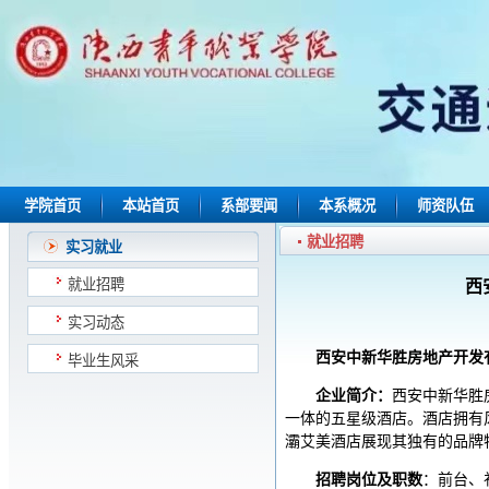
学院首页
本站首页
系部要闻
本系概况
师资队伍
就业招聘
实习就业
就业招聘
西
实习动态
西安
中新华胜房地产开发
毕业生风采
企业简介：
西安中新华胜
一体的五星级酒店。酒店拥有
灞艾美酒店展现其独有的品牌
招聘岗位及职数
：前台、礼